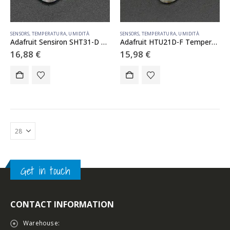
SENSORS
,
TEMPERATURA
,
UMIDITÀ
SENSORS
,
TEMPERATURA
,
UMIDITÀ
Adafruit Sensiron SHT31-D Temperature & Humidity Sensor Breakout
Adafruit HTU21D-F Temperature & Humidity Sensor Breakout Board
16,88
€
15,98
€
Get in touch
CONTACT INFORMATION
Warehouse: