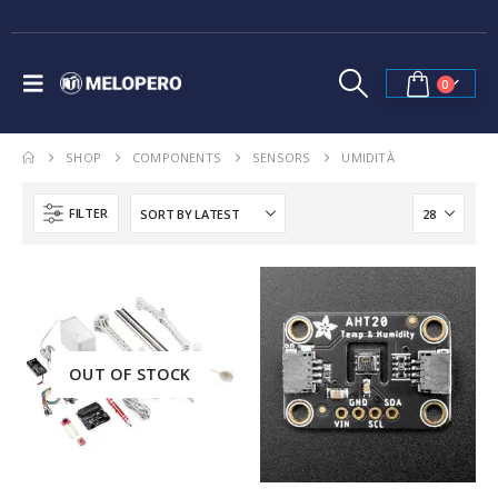
0
SHOP
COMPONENTS
SENSORS
UMIDITÀ
FILTER
OUT OF STOCK