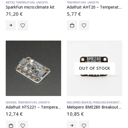
METEO
,
TEMPERATURA
,
UMIDITÀ
TEMPERATURA
,
UMIDITÀ
SparkFun micro:climate kit
Adafruit AHT20 – Temperature & Humidity Sensor Breakout Board – STEMMA QT / Qwiic
71,20
€
5,77
€
OUT OF STOCK
SENSORS
,
TEMPERATURA
,
UMIDITÀ
MELOPERO BOARDS
,
PRESSIONE BAROMETRICA
,
Adafruit HTS221 – Temperature Humidity Sensor Breakout Board – STEMMA QT / Qwiic
Melopero BME280 Breakout (Qwiic) – Temperature, Humidity and Pressure Sensor
12,74
€
10,85
€