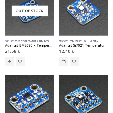
OUT OF STOCK
GAS
,
SENSORS
,
TEMPERATURA
,
UMIDITÀ
SENSORS
,
TEMPERATURA
,
UMIDITÀ
Adafruit BME680 – Temperature, Humidity, Pressure and Gas Sensor
Adafruit Si7021 Temperature & Humidity Sensor Breakout Board
21,58
€
12,40
€