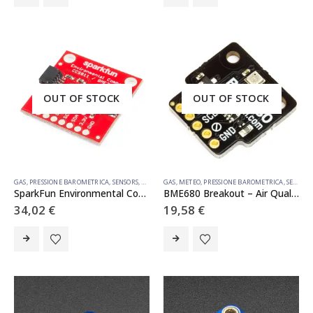
OUT OF STOCK
OUT OF STOCK
GAS
,
PRESSIONE BAROMETRICA
,
SENSORS
,
TEMPERATURA
GAS
,
METEO
,
UMIDITÀ
,
PRESSIONE BAROMETRICA
,
SENSORS
SparkFun Environmental Combo Breakout – CCS811/BME280 (Qwiic)
BME680 Breakout – Air Quality, Temperature, Pressure, Humidity Sensor
34,02
€
19,58
€