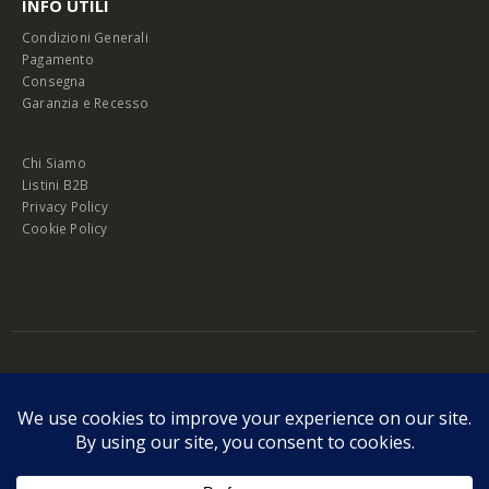
INFO UTILI
Condizioni Generali
Pagamento
Consegna
Garanzia e Recesso
Chi Siamo
Listini B2B
Privacy Policy
Cookie Policy
© Copyright 2026 Melopero S.r.l. | Headquarter: Viale Manzoni, 26 - 00185
Roma
P.IVA 13420451000
Privacy Policy
|
Cookie Policy