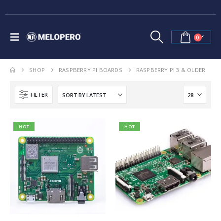
0
SHOP
RASPBERRY PI BOARDS
RASPBERRY PI 3 & OLDER
FILTER
HOT
HOT