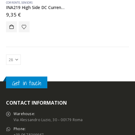
CORRENTE
,
SENSORS
INA219 High Side DC Current Sensor Breakout – 26V ±3.2A Max
9,35
€
Get in touch
CONTACT INFORMATION
Warehouse:
Via Alessandro Luzio, 30 – 00179 Roma
Phone:
+39 06 78346667