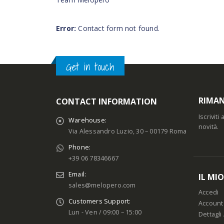
Error:
Contact form not found.
Get in touch
RIMAN
CONTACT INFORMATION
Iscrivit
Warehouse:
novità.
Via Alessandro Luzio, 30 – 00179 Roma
Phone:
+39 06 78346667
Email:
IL MI
sales@melopero.com
Accedi
Customers Support:
Account
Lun - Ven / 09:00 – 15:00
Dettagli