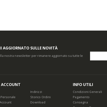
I AGGIORNATO SULLE NOVITÀ
i alla nostra newsletter per rimanere aggiornato su tutte le
O ACCOUNT
INFO UTILI
Indirizzi
Condizioni Generali
 Personale
Storico Ordini
Pagamento
 Account
Download
Consegna