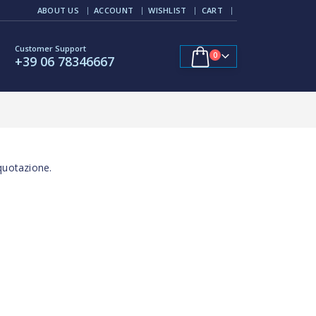
ABOUT US
ACCOUNT
WISHLIST
CART
Customer Support
0
+39 06 78346667
 quotazione.