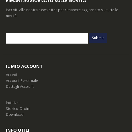
RIMANI AGGIORNATO SULLE NOVITÀ
Iscriviti alla nostra newsletter per rimanere aggiornato su tutte le
novità.
IL MIO ACCOUNT
Accedi
Account Personale
Dettagli Account
Indirizzi
Storico Ordini
Download
INFO UTILI