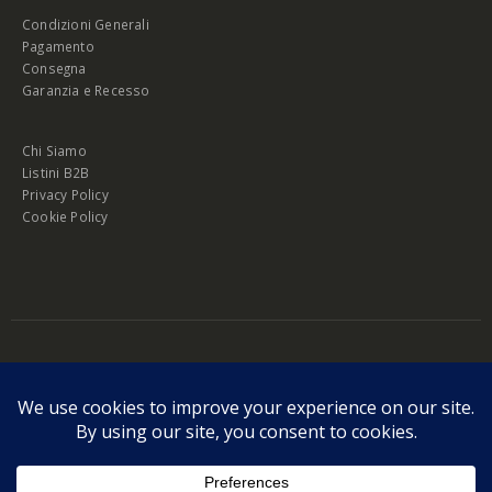
Condizioni Generali
Pagamento
Consegna
Garanzia e Recesso
Chi Siamo
Listini B2B
Privacy Policy
Cookie Policy
© Copyright 2026 Melopero S.r.l. | Headquarter: Viale Manzoni, 26 - 00185
Roma
P.IVA 13420451000
Privacy Policy
|
Cookie Policy