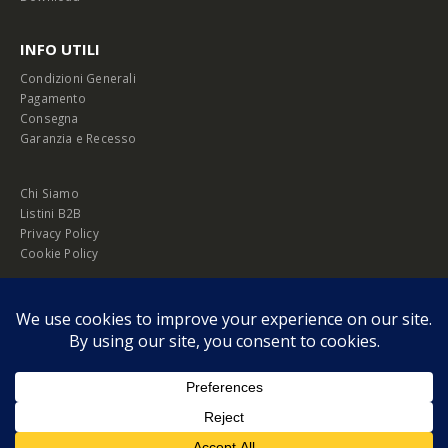
INFO UTILI
Condizioni Generali
Pagamento
Consegna
Garanzia e Recesso
Chi Siamo
Listini B2B
Privacy Policy
Cookie Policy
© Copyright 2026 Melopero S.r.l. | Headquarter: Viale Manzoni, 26 - 00185
Roma
P.IVA 13420451000
Privacy Policy
|
Cookie Policy