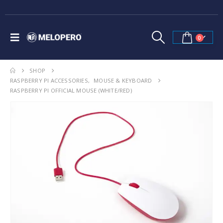
0
SHOP
RASPBERRY PI ACCESSORIES
,
MOUSE & KEYBOARD
RASPBERRY PI OFFICIAL MOUSE (WHITE/RED)