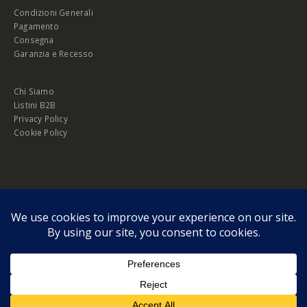
Condizioni Generali
Pagamento
Consegna
Garanzia e Recesso
Chi Siamo
Listini B2B
Privacy Policy
Cookie Policy
© Copyright 2026 Melopero S.r.l. | Headquarter: Viale Manzoni, 26 - 00185
Roma
P.IVA 13420451000
Privacy Policy
|
Cookie Policy