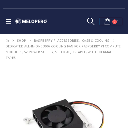
0
SHOP
RASPBERRY PI ACCESSORIES
,
CASE & COOLING
DEDICATED ALL-IN-ONE 3007 COOLING FAN FOR RASPBERRY PI COMPUTE
MODULE 5, 5V POWER SUPPLY, SPEED ADJUSTABLE, WITH THERMAL
TAPES