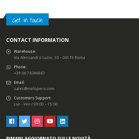
Get in touch
CONTACT INFORMATION
Warehouse:
Via Alessandro Luzio, 30 – 00179 Roma
Phone:
+39 06 78346667
Email:
sales@melopero.com
Customers Support:
Lun - Ven / 09:00 – 15:00
RIMANI AGGIORNATO SULLE NOVITÀ