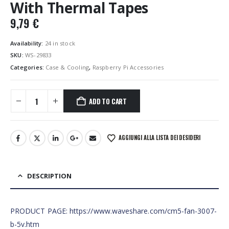
With Thermal Tapes
9,79
€
Availability:
24 in stock
SKU:
WS-29833
Categories:
Case & Cooling
,
Raspberry Pi Accessories
ADD TO CART
AGGIUNGI ALLA LISTA DEI DESIDERI
DESCRIPTION
PRODUCT PAGE: https://www.waveshare.com/cm5-fan-3007-
b-5v.htm