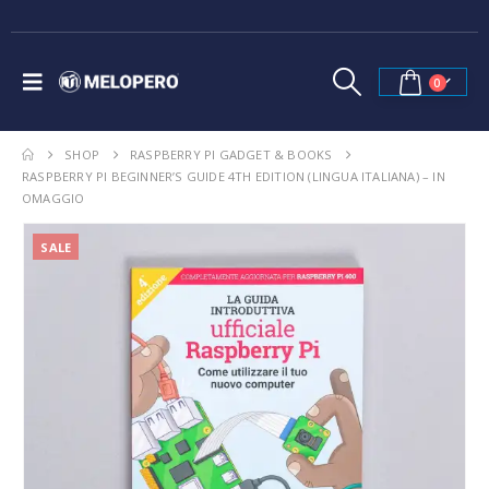
0
SHOP
RASPBERRY PI GADGET & BOOKS
RASPBERRY PI BEGINNER’S GUIDE 4TH EDITION (LINGUA ITALIANA) – IN
OMAGGIO
SALE