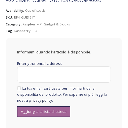
was:
is:
AGGIUNGI AL CARRELLO LA TUA COPIA OMAGGIO
10,56 €.
0,00 €.
Availability:
Out of stock
SKU:
RP4-GUIDE-IT
Category:
Raspberry Pi Gadget & Books
Tag:
Raspberry Pi 4
Informami quando l'articolo è disponibile.
Enter your email address
La tua email sarà usata per informarti della
disponibilità del prodotto. Per saperne di più, leggi la
nostra
privacy policy
.