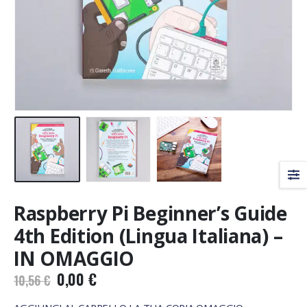
Raspberry Pi Beginner’s Guide
4th Edition (Lingua Italiana) –
IN OMAGGIO
Original
Current
0,00
€
10,56
€
price
price