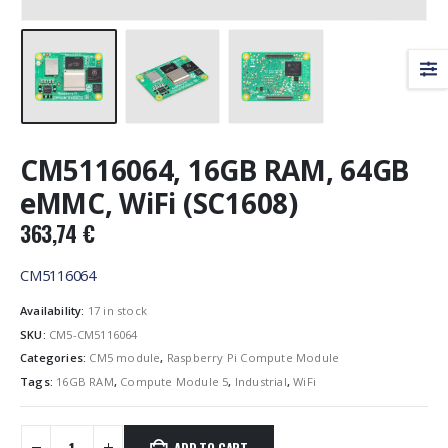
CM5116064, 16GB RAM, 64GB
eMMC, WiFi (SC1608)
363,74
€
CM5116064
Availability:
17 in stock
SKU:
CM5-CM5116064
Categories:
CM5 module
,
Raspberry Pi Compute Module
Tags:
16GB RAM
,
Compute Module 5
,
Industrial
,
WiFi
ADD TO CART