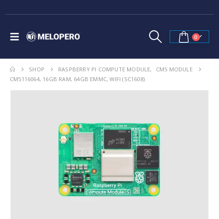
0
SHOP
RASPBERRY PI COMPUTE MODULE
,
CM5 MODULE
CM5116064, 16GB RAM, 64GB EMMC, WIFI (SC1608)