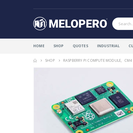
HOME
SHOP
QUOTES
INDUSTRIAL
C
SHOP
RASPBERRY PI COMPUTE MODULE
,
CM4