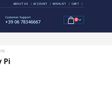
ABOUT US
ACCOUNT
WISHLIST
CART
Customer Support
0
+39 06 78346667
SS)
 Pi