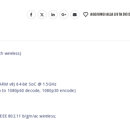
AGGIUNGI ALLA LISTA DEI 
h wireless)
RM v8) 64-bit SoC @ 1.5GHz
up to 1080p60 decode, 1080p30 encode)
IEEE 802.11 b/g/n/ac wireless;