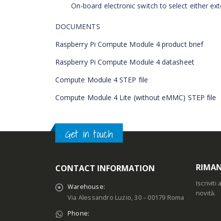
On-board electronic switch to select either ex
DOCUMENTS
Raspberry Pi Compute Module 4 product brief
Raspberry Pi Compute Module 4 datasheet
Compute Module 4 STEP file
Compute Module 4 Lite (without eMMC) STEP file
Get in touch
RIMAN
CONTACT INFORMATION
Iscrivit
Warehouse:
novità.
Via Alessandro Luzio, 30 – 00179 Roma
Phone: