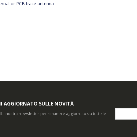
ternal or PCB trace antenna
I AGGIORNATO SULLE NOVITÀ
i alla nostra newsletter per rimanere aggiornato su tutte le