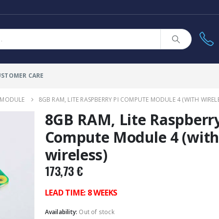
USTOMER CARE
 MODULE
8GB RAM, LITE RASPBERRY PI COMPUTE MODULE 4 (WITH WIRELE
8GB RAM, Lite Raspberry
Compute Module 4 (with
wireless)
173,73
€
LEAD TIME: 8 WEEKS
Availability:
Out of stock