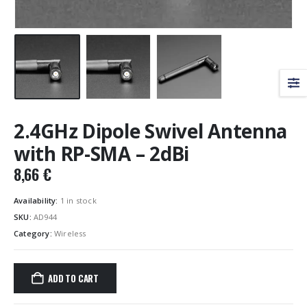
2.4GHz Dipole Swivel Antenna
with RP-SMA – 2dBi
8,66
€
Availability:
1 in stock
SKU:
AD944
Category:
Wireless
ADD TO CART