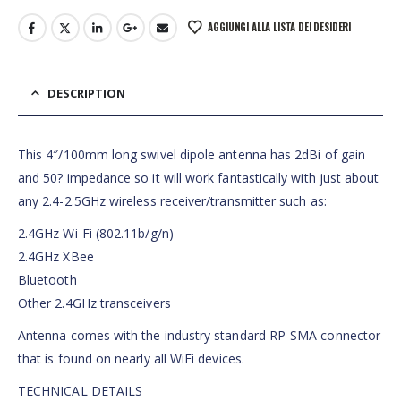
AGGIUNGI ALLA LISTA DEI DESIDERI
DESCRIPTION
This 4″/100mm long swivel dipole antenna has 2dBi of gain
and 50? impedance so it will work fantastically with just about
any 2.4-2.5GHz wireless receiver/transmitter such as:
2.4GHz Wi-Fi (802.11b/g/n)
2.4GHz XBee
Bluetooth
Other 2.4GHz transceivers
Antenna comes with the industry standard RP-SMA connector
that is found on nearly all WiFi devices.
TECHNICAL DETAILS