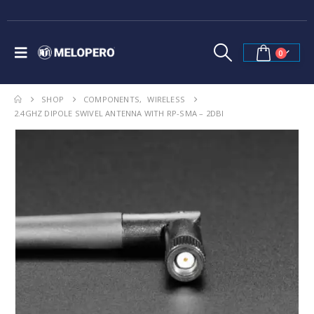
0
SHOP
COMPONENTS
,
WIRELESS
2.4GHZ DIPOLE SWIVEL ANTENNA WITH RP-SMA – 2DBI