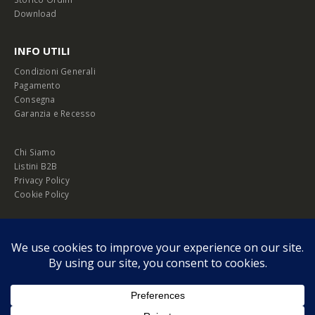
Download
INFO UTILI
Condizioni Generali
Pagamento
Consegna
Garanzia e Recesso
Chi Siamo
Listini B2B
Privacy Policy
Cookie Policy
© Copyright 2026 Melopero S.r.l. | Headquarter: Viale Manzoni, 26 - 00185
Roma