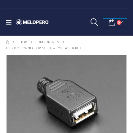
0
SHOP
COMPONENTS
USB DIY CONNECTOR SHELL – TYPE A SOCKET