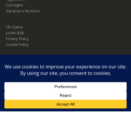
Consegna
Garanzia e Recesso
Chi Siamo
Listini B2B
Privacy Policy
Cookie Policy
© Copyright 2026 Melopero S.r.l. | Headquarter: Viale Manzoni, 26 - 00185
Roma
P.IVA 13420451000
Privacy Policy
|
Cookie Policy