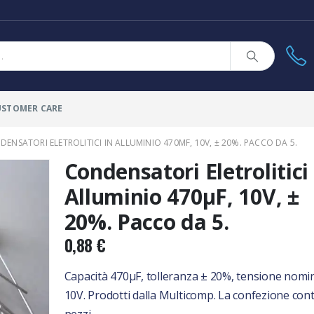
USTOMER CARE
ENSATORI ELETROLITICI IN ALLUMINIO 470ΜF, 10V, ± 20%. PACCO DA 5.
Condensatori Eletrolitici 
Alluminio 470µF, 10V, ±
20%. Pacco da 5.
0,88
€
Capacità 470µF, tolleranza ± 20%, tensione nomi
10V. Prodotti dalla Multicomp. La confezione con