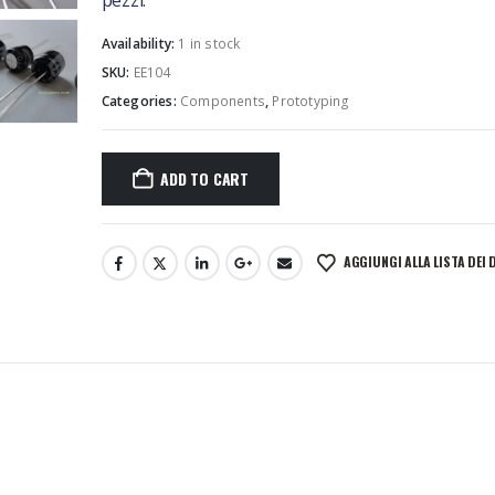
pezzi.
Availability:
1 in stock
SKU:
EE104
Categories:
Components
,
Prototyping
ADD TO CART
AGGIUNGI ALLA LISTA DEI 