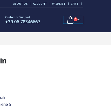
ABOUT US
ACCOUNT
WISHLIST
CART
Customer Support
0
+39 06 78346667
in
nale
tiene 5