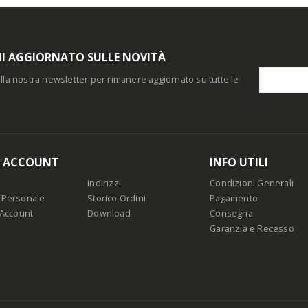
I AGGIORNATO SULLE NOVITÀ
i alla nostra newsletter per rimanere aggiornato su tutte le
O ACCOUNT
INFO UTILI
Indirizzi
Condizioni Generali
 Personale
Storico Ordini
Pagamento
 Account
Download
Consegna
Garanzia e Recesso