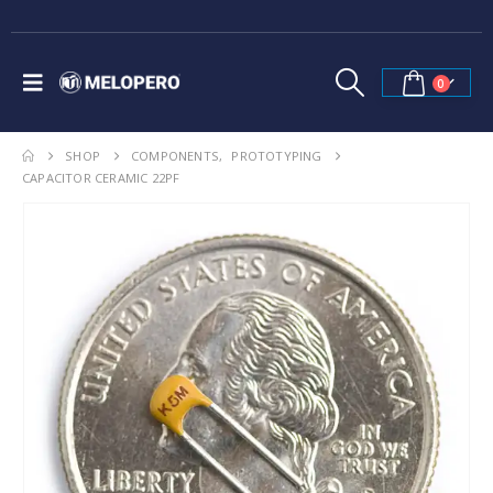
0
SHOP
COMPONENTS
,
PROTOTYPING
CAPACITOR CERAMIC 22PF