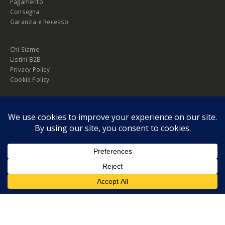
Pagamento
Consegna
Garanzia e Recesso
Chi Siamo
Listini B2B
Privacy Policy
Cookie Policy
© Copyright 2026 Melopero S.r.l. | Headquarter: Viale Manzoni, 26 - 00185
Roma
P.IVA 13420451000
Privacy Policy
|
Cookie Policy