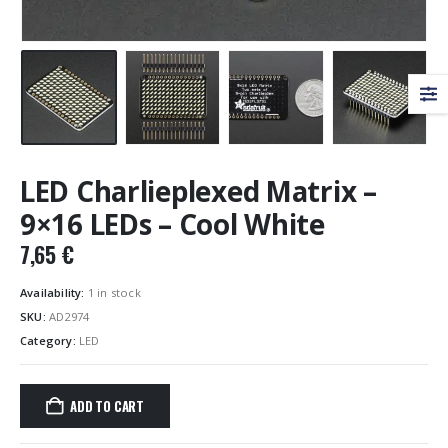
LED Charlieplexed Matrix –
9×16 LEDs – Cool White
7,65
€
Availability:
1 in stock
SKU:
AD2974
Category:
LED
ADD TO CART