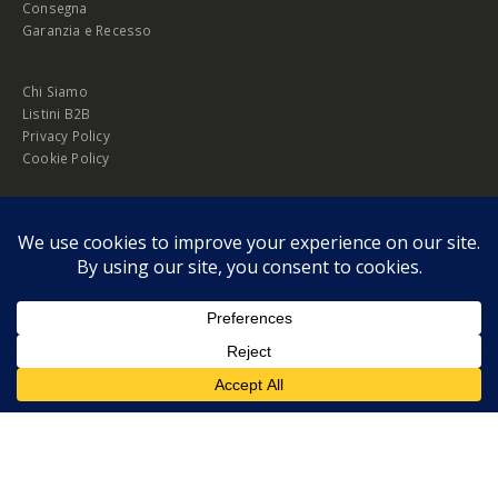
Consegna
Garanzia e Recesso
Chi Siamo
Listini B2B
Privacy Policy
Cookie Policy
© Copyright 2026 Melopero S.r.l. | Headquarter: Viale Manzoni, 26 - 00185
Roma
P.IVA 13420451000
Privacy Policy
|
Cookie Policy