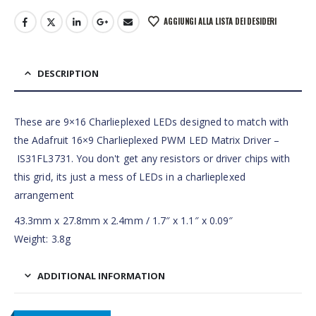
AGGIUNGI ALLA LISTA DEI DESIDERI
DESCRIPTION
These are 9×16 Charlieplexed LEDs designed to match with
the Adafruit 16×9 Charlieplexed PWM LED Matrix Driver –
IS31FL3731. You don't get any resistors or driver chips with
this grid, its just a mess of LEDs in a charlieplexed
arrangement
43.3mm x 27.8mm x 2.4mm / 1.7″ x 1.1″ x 0.09″
Weight: 3.8g
ADDITIONAL INFORMATION