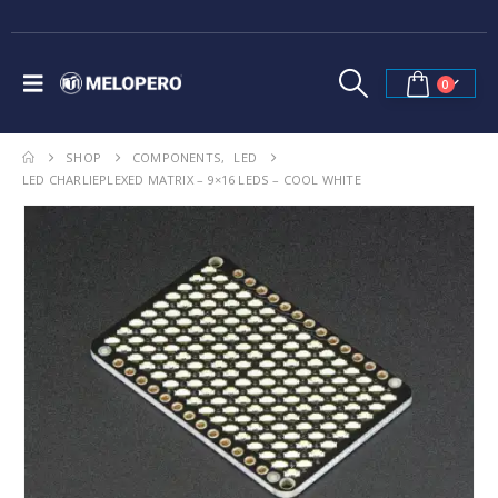
0
SHOP
COMPONENTS
,
LED
LED CHARLIEPLEXED MATRIX – 9×16 LEDS – COOL WHITE