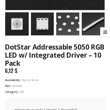
DotStar Addressable 5050 RGB
LED w/ Integrated Driver – 10
Pack
6,12
$
Availability:
Out of stock
SKU:
AD2343
Category:
LED
Informami quando l'articolo è disponibile.