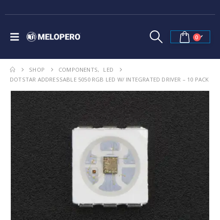
0
SHOP
COMPONENTS
,
LED
DOTSTAR ADDRESSABLE 5050 RGB LED W/ INTEGRATED DRIVER – 10 PACK