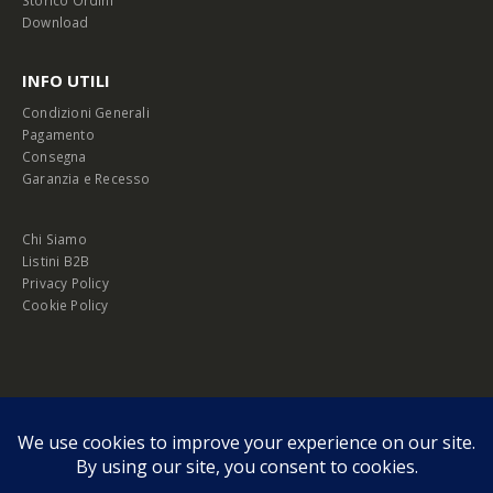
Storico Ordini
Download
INFO UTILI
Condizioni Generali
Pagamento
Consegna
Garanzia e Recesso
Chi Siamo
Listini B2B
Privacy Policy
Cookie Policy
© Copyright 2026 Melopero S.r.l. | Headquarter: Viale Manzoni, 26 - 00185
Roma