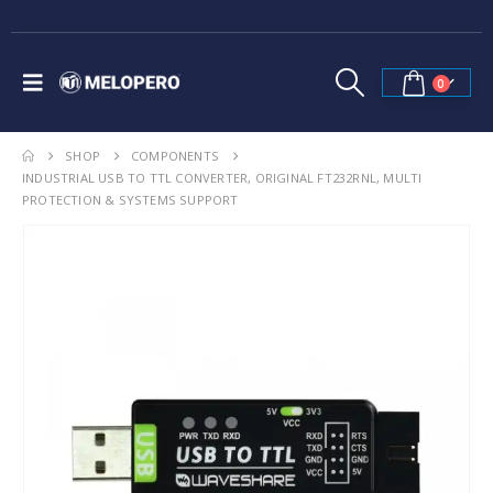
0
SHOP
COMPONENTS
INDUSTRIAL USB TO TTL CONVERTER, ORIGINAL FT232RNL, MULTI
PROTECTION & SYSTEMS SUPPORT