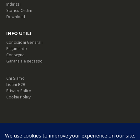
Indirizzi
Storico Ordini
Download
INFO UTILI
Condizioni Generali
Pagamento
Consegna
Garanzia e Recesso
Chi Siamo
Listini B2B
Privacy Policy
Cookie Policy
© Copyright 2026 Melopero S.r.l. | Headquarter: Viale Manzoni, 26 - 00185