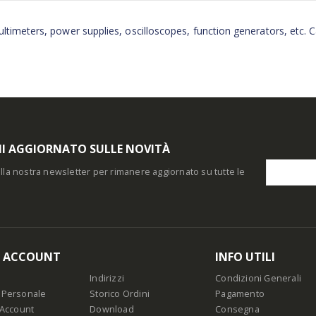
ltimeters, power supplies, oscilloscopes, function generators, etc. 
I AGGIORNATO SULLE NOVITÀ
i alla nostra newsletter per rimanere aggiornato su tutte le
O ACCOUNT
INFO UTILI
Indirizzi
Condizioni Generali
 Personale
Storico Ordini
Pagamento
 Account
Download
Consegna