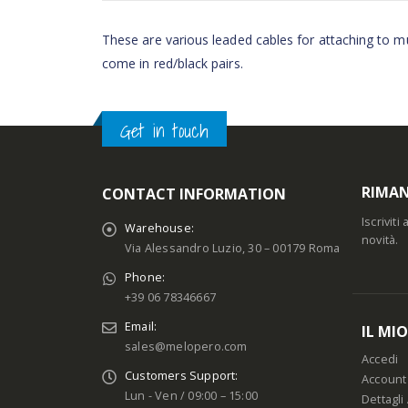
These are various leaded cables for attaching to mu
come in red/black pairs.
Get in touch
RIMAN
CONTACT INFORMATION
Iscrivit
Warehouse:
novità.
Via Alessandro Luzio, 30 – 00179 Roma
Phone:
+39 06 78346667
Email:
IL MI
sales@melopero.com
Accedi
Customers Support:
Account
Lun - Ven / 09:00 – 15:00
Dettagli