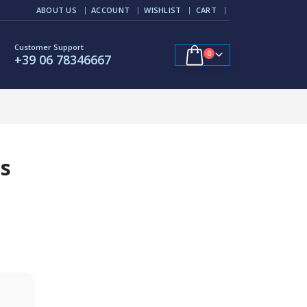
ABOUT US
ACCOUNT
WISHLIST
CART
Customer Support
0
+39 06 78346667
s