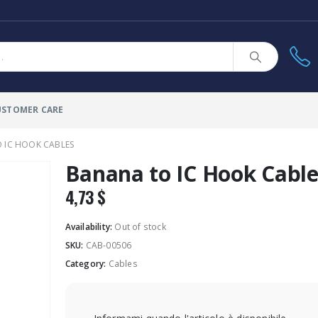
USTOMER CARE
 IC HOOK CABLES
Banana to IC Hook Cable
4,73
$
Availability:
Out of stock
SKU:
CAB-00506
Category:
Cables