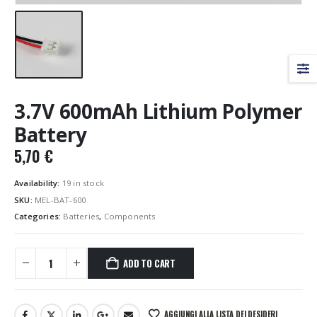
3.7V 600mAh Lithium Polymer
Battery
5,70
€
Availability:
19 in stock
SKU:
MEL-BAT-600
Categories:
Batteries
,
Components
ADD TO CART
AGGIUNGI ALLA LISTA DEI DESIDERI