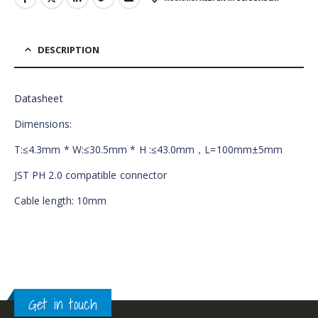
DESCRIPTION
Datasheet
Dimensions:
T:≤4.3mm * W:≤30.5mm * H :≤43.0mm，L=100mm±5mm
JST PH 2.0 compatible connector
Cable length: 10mm
Get in touch