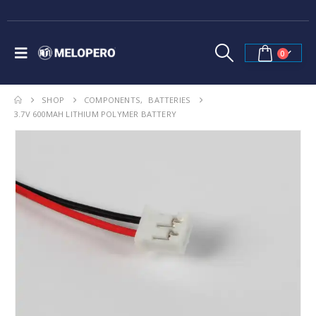
0
SHOP
COMPONENTS
,
BATTERIES
3.7V 600MAH LITHIUM POLYMER BATTERY