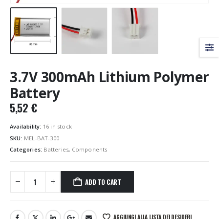
3.7V 300mAh Lithium Polymer
Battery
5,52
€
Availability:
16 in stock
SKU:
MEL-BAT-300
Categories:
Batteries
,
Components
ADD TO CART
AGGIUNGI ALLA LISTA DEI DESIDERI