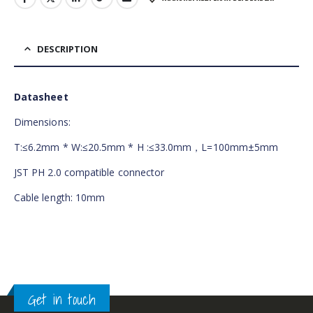
DESCRIPTION
Datasheet
Dimensions:
T:≤6.2mm * W:≤20.5mm * H :≤33.0mm，L=100mm±5mm
JST PH 2.0 compatible connector
Cable length: 10mm
Get in touch