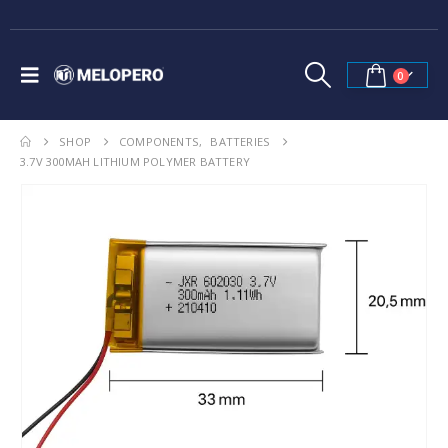
0
SHOP
COMPONENTS
,
BATTERIES
3.7V 300MAH LITHIUM POLYMER BATTERY