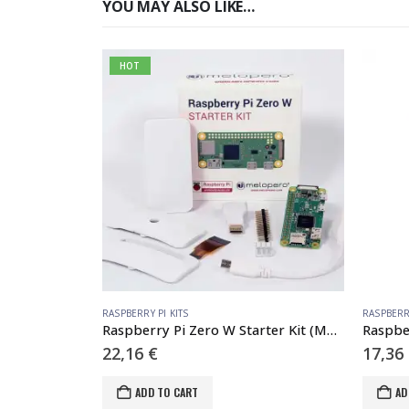
YOU MAY ALSO LIKE…
HOT
RASPBERRY PI KITS
RASPBERR
Raspberry Pi Zero W Starter Kit (MZ2)
Raspbe
22,16
€
17,36
ADD TO CART
AD