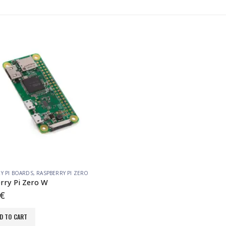
Y PI BOARDS
,
RASPBERRY PI ZERO
rry Pi Zero W
€
D TO CART