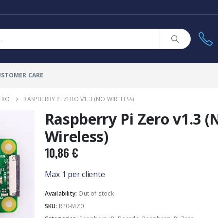
USTOMER CARE
ZERO
RASPBERRY PI ZERO V1.3 (NO WIRELESS)
Raspberry Pi Zero v1.3 
Wireless)
10,86
€
Max 1 per cliente
Availability:
Out of stock
SKU:
RP0-MZ0