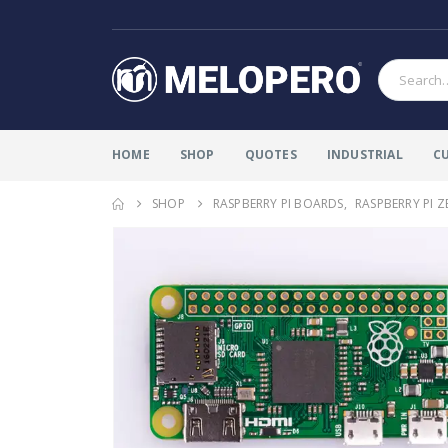
HOME
SHOP
QUOTES
INDUSTRIAL
C
SHOP
RASPBERRY PI BOARDS
,
RASPBERRY PI 