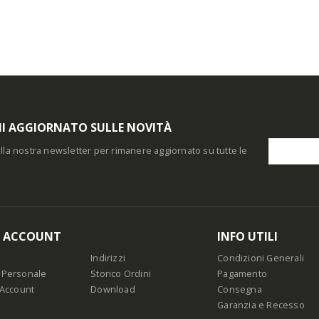
I AGGIORNATO SULLE NOVITÀ
i alla nostra newsletter per rimanere aggiornato su tutte le
O ACCOUNT
INFO UTILI
Indirizzi
Condizioni Generali
 Personale
Storico Ordini
Pagamento
 Account
Download
Consegna
Garanzia e Recesso