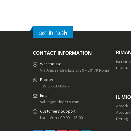
Get in touch
RIMAN
CONTACT INFORMATION
Iscrivit
Warehouse:
novità.
Via Alessandro Luzio, 30 – 00179 Roma
Phone:
+39 06 78346667
Email:
IL MI
sales@melopero.com
Accedi
Customers Support:
Account
Lun - Ven / 09:00 – 15:00
Dettagli