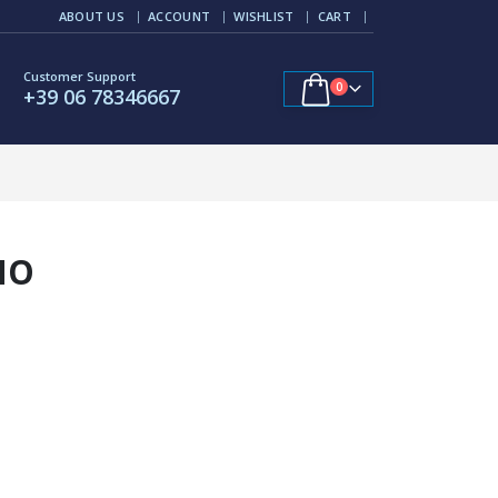
ABOUT US
ACCOUNT
WISHLIST
CART
Customer Support
0
+39 06 78346667
(NO