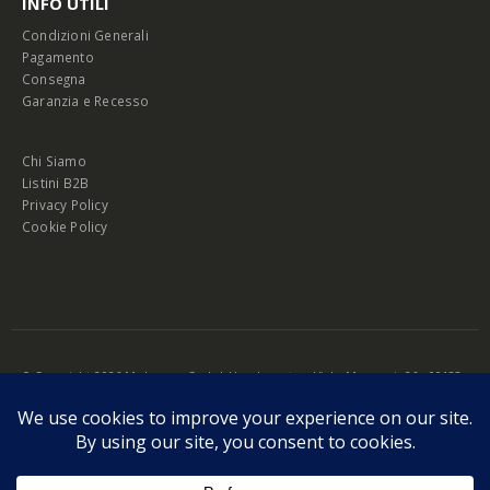
INFO UTILI
Condizioni Generali
Pagamento
Consegna
Garanzia e Recesso
Chi Siamo
Listini B2B
Privacy Policy
Cookie Policy
© Copyright 2026 Melopero S.r.l. | Headquarter: Viale Manzoni, 26 - 00185
Roma
P.IVA 13420451000
Privacy Policy
|
Cookie Policy