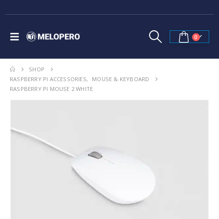
0
SHOP
RASPBERRY PI ACCESSORIES
,
MOUSE & KEYBOARD
RASPBERRY PI MOUSE 2 WHITE