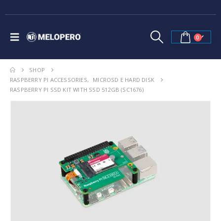
0
SHOP
RASPBERRY PI ACCESSORIES
,
MICROSD E HARD DISK
RASPBERRY PI SSD KIT WITH SSD 512GB (SC1676)