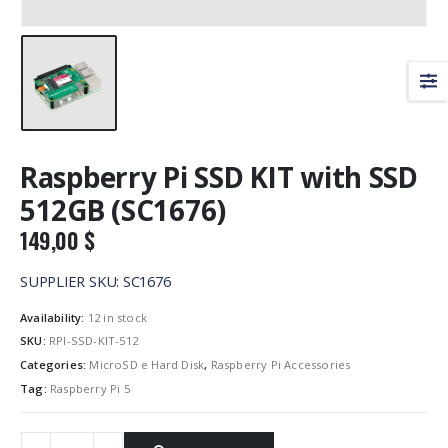
Raspberry Pi SSD KIT with SSD
512GB (SC1676)
149,00
$
SUPPLIER SKU: SC1676
Availability:
12 in stock
SKU:
RPI-SSD-KIT-512
Categories:
MicroSD e Hard Disk
,
Raspberry Pi Accessories
Tag:
Raspberry Pi 5