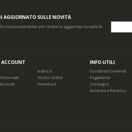
I AGGIORNATO SULLE NOVITÀ
i alla nostra newsletter per rimanere aggiornato su tutte le
O ACCOUNT
INFO UTILI
Indirizzi
Condizioni Generali
 Personale
Storico Ordini
Pagamento
 Account
Download
Consegna
Garanzia e Recesso