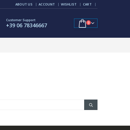
ABOUT US
ACCOUNT
WISHLIST
CART
Customer Support
0
+39 06 78346667