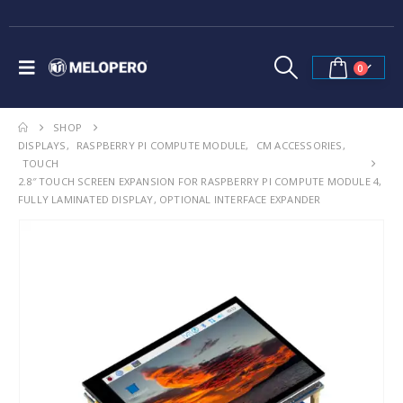
0
SHOP
DISPLAYS
,
RASPBERRY PI COMPUTE MODULE
,
CM ACCESSORIES
,
TOUCH
2.8″ TOUCH SCREEN EXPANSION FOR RASPBERRY PI COMPUTE MODULE 4,
FULLY LAMINATED DISPLAY, OPTIONAL INTERFACE EXPANDER