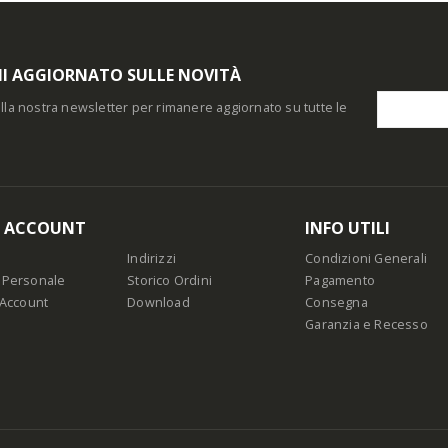
I AGGIORNATO SULLE NOVITÀ
i alla nostra newsletter per rimanere aggiornato su tutte le
O ACCOUNT
INFO UTILI
Indirizzi
Condizioni Generali
 Personale
Storico Ordini
Pagamento
 Account
Download
Consegna
Garanzia e Recesso