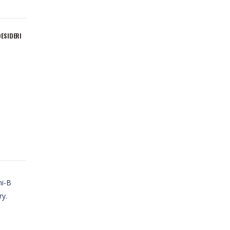
DESIDERI
ni-B
ry.