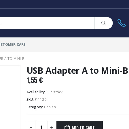
USTOMER CARE
R A TO MINI-B
USB Adapter A to Mini-B
1,55
€
Availability:
3 in stock
SKU:
P-1126
Category:
Cables
ADD TO CART