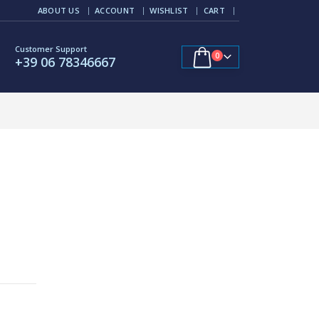
ABOUT US
ACCOUNT
WISHLIST
CART
Customer Support
0
+39 06 78346667